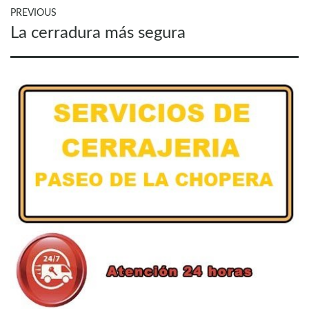
Navegación
PREVIOUS
Previous
La cerradura más segura
de
post:
entradas